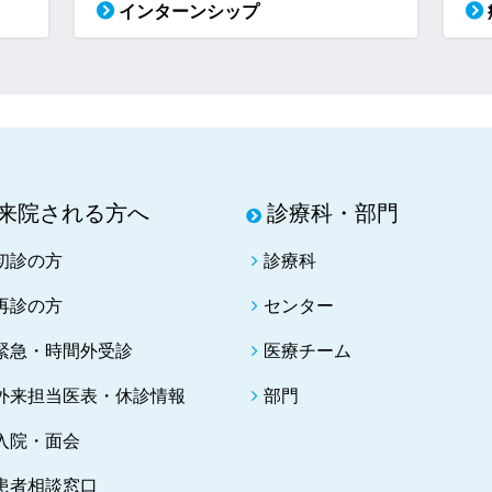
インターンシップ
来院される方へ
診療科・部門
初診の方
診療科
再診の方
センター
緊急・時間外受診
医療チーム
外来担当医表・休診情報
部門
入院・面会
患者相談窓口