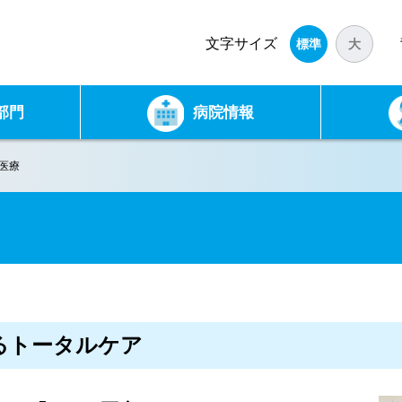
文字
サイズ
標準
大
部門
病院情報
医療
るトータルケア