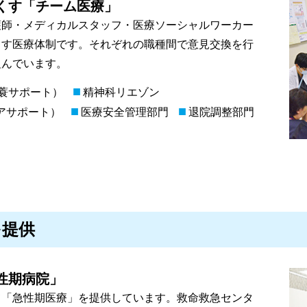
くす「チーム医療」
護師・メディカルスタッフ・医療ソーシャルワーカー
くす医療体制です。それぞれの職種間で意見交換を行
組んでいます。
■
栄蓑サポート）
精神科リエゾン
■
■
アサポート）
医療安全管理部門
退院調整部門
を提供
性期病院」
て「急性期医療」を提供しています。救命救急センタ