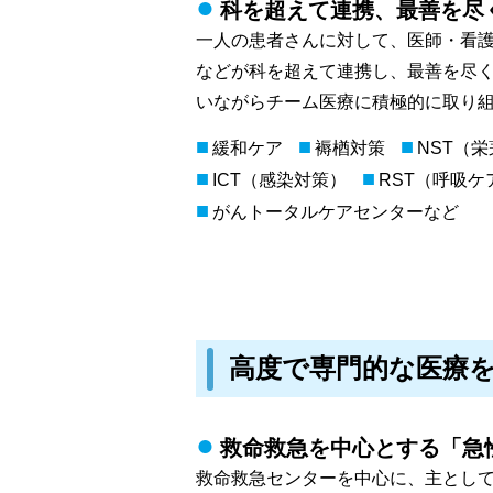
科を超えて連携、最善を尽
一人の患者さんに対して、医師・看
などが科を超えて連携し、最善を尽
いながらチーム医療に積極的に取り
■
■
■
緩和ケア
褥楢対策
NST（
■
■
ICT（感染対策）
RST（呼吸ケ
■
がんトータルケアセンターなど
高度で専門的な医療
救命救急を中心とする「急
救命救急センターを中心に、主とし