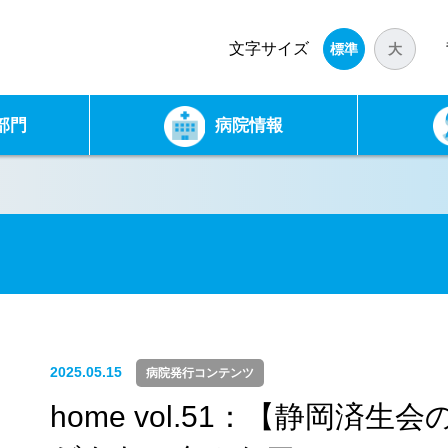
文字
サイズ
標準
大
部門
病院情報
2025.05.15
病院発行コンテンツ
home vol.51：【静岡済