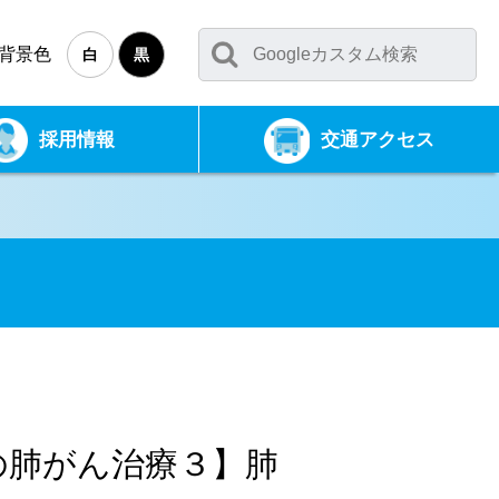
背景色
白
黒
採用情報
交通アクセス
生会の肺がん治療３】肺