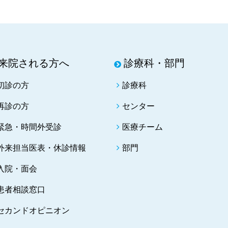
来院される方へ
診療科・部門
初診の方
診療科
再診の方
センター
緊急・時間外受診
医療チーム
外来担当医表・休診情報
部門
入院・面会
患者相談窓口
セカンドオピニオン