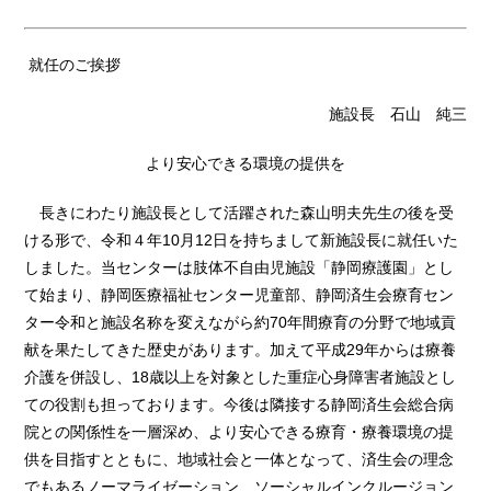
就任のご挨拶
施設長 石山 純三
より安心できる環境の提供を
長きにわたり施設長として活躍された森山明夫先生の後を受
ける形で、令和４年
10
月
12
日を持ちまして新施設長に就任いた
しました。当センターは肢体不自由児施設「静岡療護園」とし
て始まり、静岡医療福祉センター児童部、静岡済生会療育セン
ター令和と施設名称を変えながら約
70
年間療育の分野で地域貢
献を果たしてきた歴史があります。加えて平成
29
年からは療養
介護を併設し、
18
歳以上を対象とした重症心身障害者施設とし
ての役割も担っております。今後は隣接する静岡済生会総合病
院との関係性を一層深め、より安心できる療育・療養環境の提
供を目指すとともに、地域社会と一体となって、済生会の理念
でもあるノーマライゼーション、ソーシャルインクルージョン