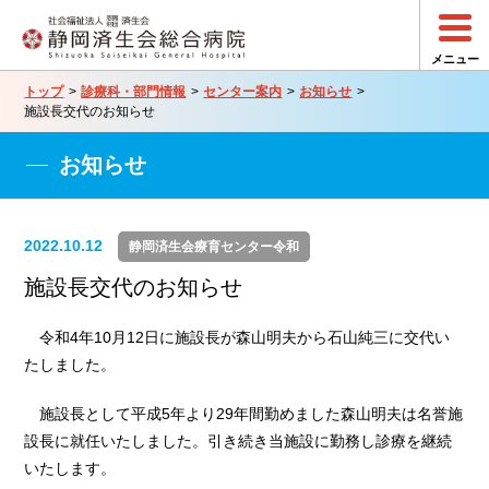
トップ
診療科・部門情報
センター案内
お知らせ
施設長交代のお知らせ
お知らせ
2022.10.12
静岡済生会療育センター令和
施設長交代のお知らせ
令和
4
年
10
月
12
日に施設長が森山明夫から石山純三に交代い
たしました。
施設長として平成
5
年より
29
年間勤めました森山明夫は名誉施
設長に就任いたしました。引き続き当施設に勤務し診療を継続
いたします。