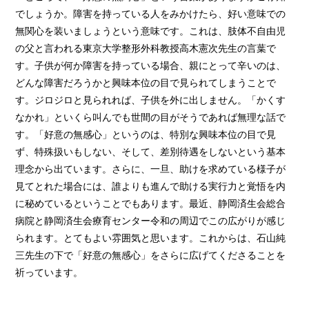
でしょうか。障害を持っている人をみかけたら、好い意味での
無関心を装いましょうという意味です。これは、肢体不自由児
の父と言われる東京大学整形外科教授高木憲次先生の言葉で
す。子供が何か障害を持っている場合、親にとって辛いのは、
どんな障害だろうかと興味本位の目で見られてしまうことで
す。ジロジロと見られれば、子供を外に出しません。「かくす
なかれ」といくら叫んでも世間の目がそうであれば無理な話で
す。「好意の無感心」というのは、特別な興味本位の目で見
ず、特殊扱いもしない、そして、差別待遇をしないという基本
理念から出ています。さらに、一旦、助けを求めている様子が
見てとれた場合には、誰よりも進んで助ける実行力と覚悟を内
に秘めているということでもあります。最近、静岡済生会総合
病院と静岡済生会療育センター令和の周辺でこの広がりが感じ
られます。とてもよい雰囲気と思います。これからは、石山純
三先生の下で「好意の無感心」をさらに広げてくださることを
祈っています。