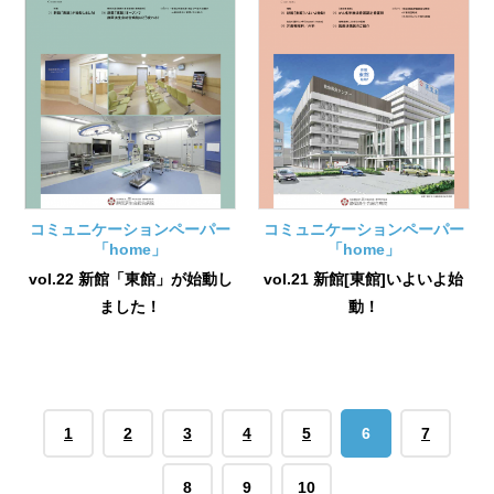
コミュニケーションペーパー
コミュニケーションペーパー
「home」
「home」
vol.22 新館「東館」が始動し
vol.21 新館[東館]いよいよ始
ました！
動！
1
2
3
4
5
6
7
8
9
10