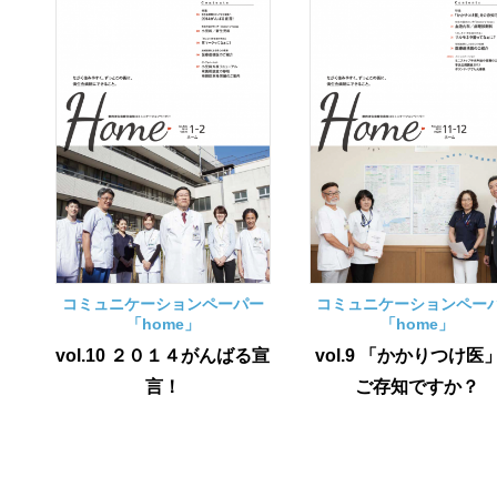
コミュニケーションペーパー
コミュニケーションペー
「home」
「home」
vol.10 ２０１４がんばる宣
vol.9 「かかりつけ医
言！
ご存知ですか？