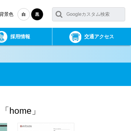
背景色
白
黒
採用情報
交通アクセス
home」