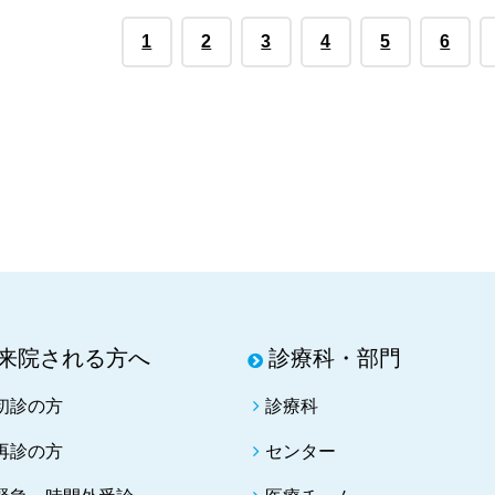
1
2
3
4
5
6
来院される方へ
診療科・部門
初診の方
診療科
再診の方
センター