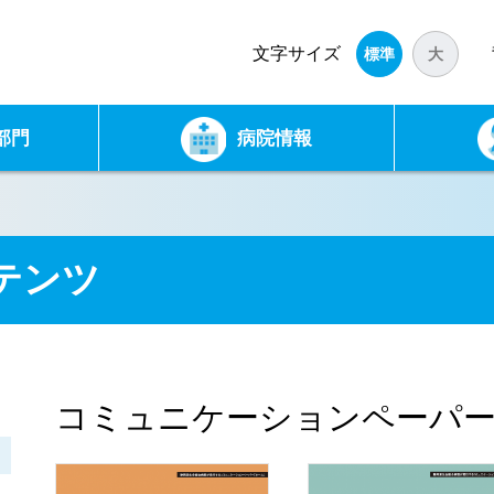
文字
サイズ
標準
大
部門
病院情報
テンツ
コミュニケーションペーパー「