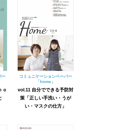
パー
コミュニケーションペーパー
「home」
のｈｏ
vol.11 自分でできる予防対
と
策「正しい手洗い・うが
い・マスクの仕方」