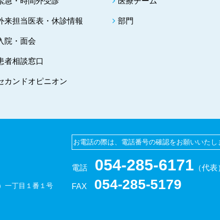
緊急・時間外受診
医療チーム
外来担当医表・休診情報
部門
入院・面会
患者相談窓口
セカンドオピニオン
お電話の際は、電話番号の確認を
お願いいたし
054-285-6171
電話
（代表
054-285-5179
）一丁目１番１号
FAX