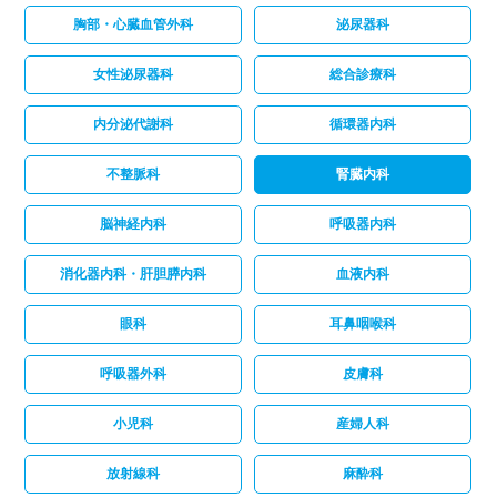
胸部・心臓血管外科
泌尿器科
女性泌尿器科
総合診療科
内分泌代謝科
循環器内科
不整脈科
腎臓内科
脳神経内科
呼吸器内科
消化器内科・肝胆膵内科
血液内科
眼科
耳鼻咽喉科
呼吸器外科
皮膚科
小児科
産婦人科
放射線科
麻酔科